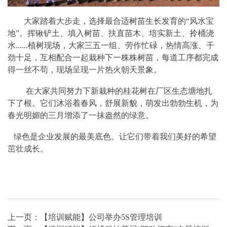
大家踏着大步走，选择最合适树苗生长发育的“风水宝
地”。挥锹铲土、填入树苗、扶直苗木、培实新土、拎桶浇
水......植树现场，大家三五一组、劳作忙碌，热情高涨、干
劲十足，互相配合一起栽种下一株株树苗，每道工序都完成
得一丝不苟，现场呈现一片热火朝天景象。
在大家共同努力下新栽种的桂花树在厂区生态塘地扎
下了根。它们沐浴着春风，舒展新貌，萌发出勃勃生机，为
春光明媚的三月增添了一抹盎然的绿意。
绿色是企业发展的最美底色。让它们带着我们美好的希望
茁壮成长。
上一页：
【培训赋能】公司举办5S管理培训